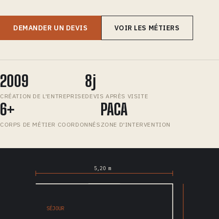
DEMANDER UN DEVIS
VOIR LES MÉTIERS
2009
8j
CRÉATION DE L'ENTREPRISE
DEVIS APRÈS VISITE
6+
PACA
CORPS DE MÉTIER COORDONNÉS
ZONE D'INTERVENTION
5,20 m
SÉJOUR