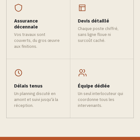
Assurance
Devis détaillé
décennale
Chaque poste chiffré,
Vos travaux sont
sans ligne floue ni
couverts, du gros œuvre
surcoût caché.
aux finitions.
Délais tenus
Équipe dédiée
Un planning discuté en
Un seul interlocuteur qui
amont et suivi jusqu'à la
coordonne tous les
réception.
intervenants.