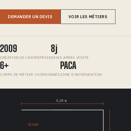
DEMANDER UN DEVIS
VOIR LES MÉTIERS
2009
8j
CRÉATION DE L'ENTREPRISE
DEVIS APRÈS VISITE
6+
PACA
CORPS DE MÉTIER COORDONNÉS
ZONE D'INTERVENTION
5,20 m
SÉJOUR