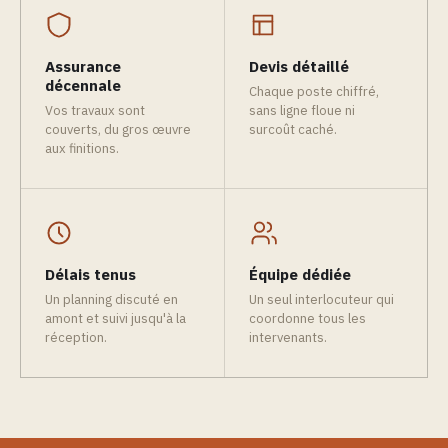
Assurance
Devis détaillé
décennale
Chaque poste chiffré,
Vos travaux sont
sans ligne floue ni
couverts, du gros œuvre
surcoût caché.
aux finitions.
Délais tenus
Équipe dédiée
Un planning discuté en
Un seul interlocuteur qui
amont et suivi jusqu'à la
coordonne tous les
réception.
intervenants.