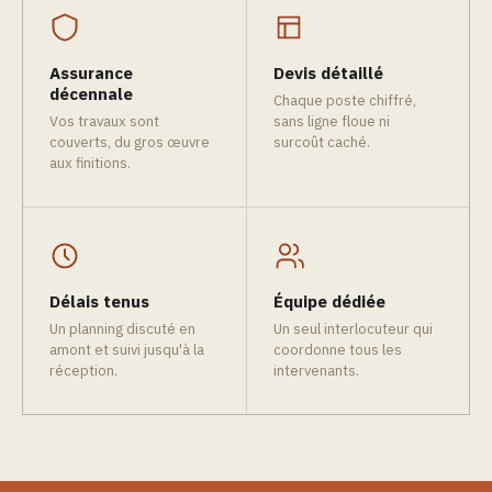
Assurance
Devis détaillé
décennale
Chaque poste chiffré,
Vos travaux sont
sans ligne floue ni
couverts, du gros œuvre
surcoût caché.
aux finitions.
Délais tenus
Équipe dédiée
Un planning discuté en
Un seul interlocuteur qui
amont et suivi jusqu'à la
coordonne tous les
réception.
intervenants.