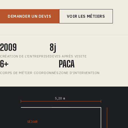
DEMANDER UN DEVIS
VOIR LES MÉTIERS
2009
8j
CRÉATION DE L'ENTREPRISE
DEVIS APRÈS VISITE
6+
PACA
CORPS DE MÉTIER COORDONNÉS
ZONE D'INTERVENTION
5,20 m
SÉJOUR